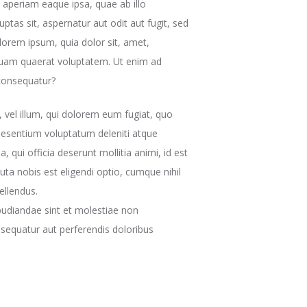
 aperiam eaque ipsa, quae ab illo
ptas sit, aspernatur aut odit aut fugit, sed
orem ipsum, quia dolor sit, amet,
iquam quaerat voluptatem. Ut enim ad
 consequatur?
, vel illum, qui dolorem eum fugiat, quo
raesentium voluptatum deleniti atque
, qui officia deserunt mollitia animi, id est
ta nobis est eligendi optio, cumque nihil
ellendus.
pudiandae sint et molestiae non
nsequatur aut perferendis doloribus