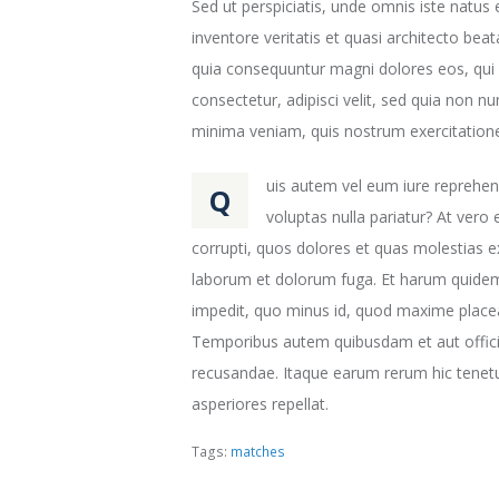
Sed ut perspiciatis, unde omnis iste natu
inventore veritatis et quasi architecto bea
quia consequuntur magni dolores eos, qui 
consectetur, adipisci velit, sed quia non
minima veniam, quis nostrum exercitatione
uis autem vel eum iure reprehend
Q
voluptas nulla pariatur? At vero
corrupti, quos dolores et quas molestias exc
laborum et dolorum fuga. Et harum quidem r
impedit, quo minus id, quod maxime place
Temporibus autem quibusdam et aut officiis
recusandae. Itaque earum rerum hic tenetur
asperiores repellat.
Tags:
matches