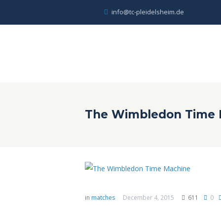
info@tc-pleidelsheim.de
The Wimbledon Time 
in
matches
December 4, 2015
611
0