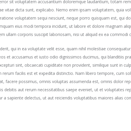
s error sit voluptatem accusantium doloremque laudantium, totam rem
tae vitae dicta sunt, explicabo. Nemo enim ipsam voluptatem, quia volu
ratione voluptatem sequi nesciunt, neque porro quisquam est, qui dol
 numquam eius modi tempora incidunt, ut labore et dolore magnam al
m ullam corporis suscipit laboriosam, nisi ut aliquid ex ea commodi
erit, qui in ea voluptate velit esse, quam nihil molestiae consequatur
 eos et accusamus et iusto odio dignissimos ducimus, qui blanditiis p
epturi sint, obcaecati cupiditate non provident, similique sunt in culpa
erum facilis est et expedita distinctio. Nam libero tempore, cum solu
at, facere possimus, omnis voluptas assumenda est, omnis dolor rep
 debitis aut rerum necessitatibus saepe eveniet, ut et voluptates re
 a sapiente delectus, ut aut reiciendis voluptatibus maiores alias co