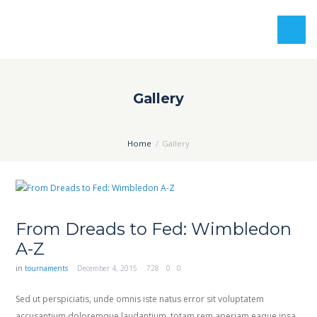
Gallery
Home
Gallery
From Dreads to Fed: Wimbledon
A-Z
in
tournaments
December 4, 2015
728
0
0
Sed ut perspiciatis, unde omnis iste natus error sit voluptatem
accusantium doloremque laudantium, totam rem aperiam eaque ipsa,