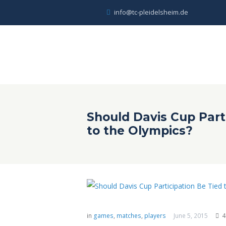
info@tc-pleidelsheim.de
Should Davis Cup Part
to the Olympics?
in
games
,
matches
,
players
June 5, 2015
4