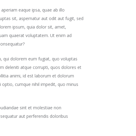
 aperiam eaque ipsa, quae ab illo
ptas sit, aspernatur aut odit aut fugit, sed
orem ipsum, quia dolor sit, amet,
iquam quaerat voluptatem. Ut enim ad
 consequatur?
um, qui dolorem eum fugiat, quo voluptas
m deleniti atque corrupti, quos dolores et
llitia animi, id est laborum et dolorum
i optio, cumque nihil impedit, quo minus
pudiandae sint et molestiae non
nsequatur aut perferendis doloribus