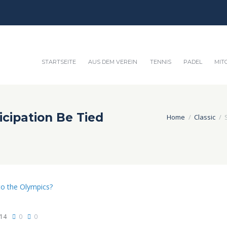
STARTSEITE
AUS DEM VEREIN
TENNIS
PADEL
MIT
icipation Be Tied
Home
Classic
14
0
0