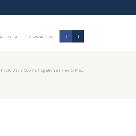
GLIEDSCHAFT
VERWALTUNG
Should Davis Cup Participation Be Tied to the...