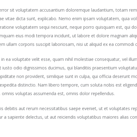
s error sit voluptatem accusantium doloremque laudantium, totam rem
tae vitae dicta sunt, explicabo. Nemo enim ipsam voluptatem, quia volu
ratione voluptatem sequi nesciunt, neque porro quisquam est, qui dol
 numquam eius modi tempora incidunt, ut labore et dolore magnam al
m ullam corporis suscipit laboriosam, nisi ut aliquid ex ea commodi
 in ea voluptate velit esse, quam nihil molestiae consequatur, vel ill
t iusto odio dignissimos ducimus, qui blanditiis praesentium voluptatu
piditate non provident, similique sunt in culpa, qui officia deserunt mo
 expedita distinctio. Nam libero tempore, cum soluta nobis est eligend
, omnis voluptas assumenda est, omnis dolor repellendus.
 debitis aut rerum necessitatibus saepe eveniet, ut et voluptates re
 a sapiente delectus, ut aut reiciendis voluptatibus maiores alias co