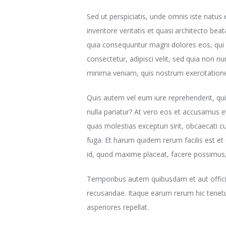
Sed ut perspiciatis, unde omnis iste natu
inventore veritatis et quasi architecto bea
quia consequuntur magni dolores eos, qui 
consectetur, adipisci velit, sed quia non
minima veniam, quis nostrum exercitatione
Quis autem vel eum iure reprehenderit, qui
nulla pariatur? At vero eos et accusamus e
quas molestias excepturi sint, obcaecati cu
fuga. Et harum quidem rerum facilis est et
id, quod maxime placeat, facere possimus
Temporibus autem quibusdam et aut officiis
recusandae. Itaque earum rerum hic tenetur
asperiores repellat.