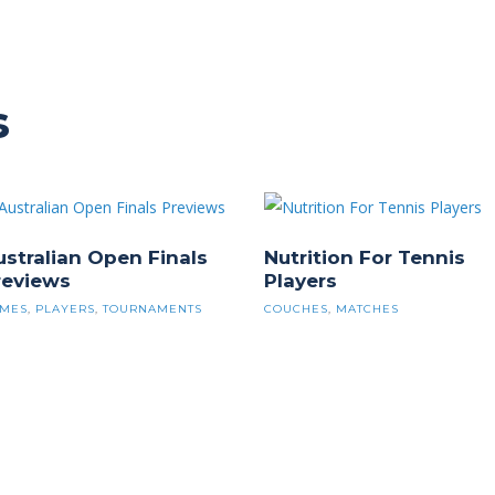
s
ustralian Open Finals
Nutrition For Tennis
reviews
Players
MES
,
PLAYERS
,
TOURNAMENTS
COUCHES
,
MATCHES