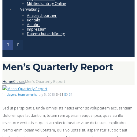
Mitgliedsantrag Online
Verwaltung
Ansprechpartner
Kontakt
Anfahrt
Impressum
Datenschutzerklärung
Men’s Quarterly Report
Home
Classic
Men’s Quarterly Report
in
players
,
tournaments
July 5, 2015
461
0
1
Sed ut perspiciatis, unde omnis iste natus error sit voluptatem accusantium
doloremque laudantium, totam rem aperiam eaque ipsa, quae ab illo
inventore veritatis et quasi architecto beatae vitae dicta sunt, explicabo.
Nemo enim ipsam voluptatem, quia voluptas sit, aspernatur aut odit aut