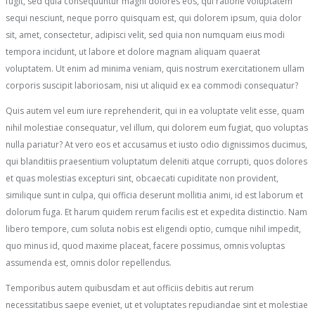
fugit, sed quia consequuntur magni dolores eos, qui ratione voluptatem
sequi nesciunt, neque porro quisquam est, qui dolorem ipsum, quia dolor
sit, amet, consectetur, adipisci velit, sed quia non numquam eius modi
tempora incidunt, ut labore et dolore magnam aliquam quaerat
voluptatem. Ut enim ad minima veniam, quis nostrum exercitationem ullam
corporis suscipit laboriosam, nisi ut aliquid ex ea commodi consequatur?
Quis autem vel eum iure reprehenderit, qui in ea voluptate velit esse, quam
nihil molestiae consequatur, vel illum, qui dolorem eum fugiat, quo voluptas
nulla pariatur? At vero eos et accusamus et iusto odio dignissimos ducimus,
qui blanditiis praesentium voluptatum deleniti atque corrupti, quos dolores
et quas molestias excepturi sint, obcaecati cupiditate non provident,
similique sunt in culpa, qui officia deserunt mollitia animi, id est laborum et
dolorum fuga. Et harum quidem rerum facilis est et expedita distinctio. Nam
libero tempore, cum soluta nobis est eligendi optio, cumque nihil impedit,
quo minus id, quod maxime placeat, facere possimus, omnis voluptas
assumenda est, omnis dolor repellendus.
Temporibus autem quibusdam et aut officiis debitis aut rerum
necessitatibus saepe eveniet, ut et voluptates repudiandae sint et molestiae