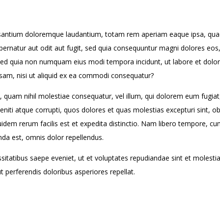
usantium doloremque laudantium, totam rem aperiam eaque ipsa, quae ab
pernatur aut odit aut fugit, sed quia consequuntur magni dolores eos
lit, sed quia non numquam eius modi tempora incidunt, ut labore et d
osam, nisi ut aliquid ex ea commodi consequatur?
e, quam nihil molestiae consequatur, vel illum, qui dolorem eum fugiat
iti atque corrupti, quos dolores et quas molestias excepturi sint, obca
idem rerum facilis est et expedita distinctio. Nam libero tempore, cu
da est, omnis dolor repellendus.
sitatibus saepe eveniet, ut et voluptates repudiandae sint et molest
t perferendis doloribus asperiores repellat.