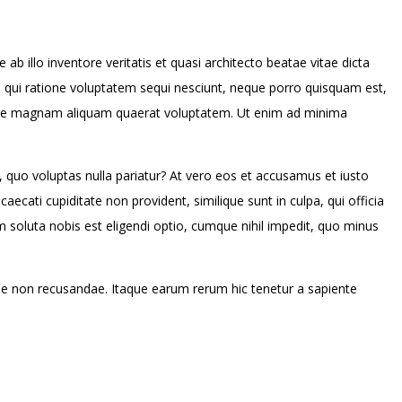
 illo inventore veritatis et quasi architecto beatae vitae dicta
, qui ratione voluptatem sequi nesciunt, neque porro quisquam est,
olore magnam aliquam quaerat voluptatem. Ut enim ad minima
, quo voluptas nulla pariatur? At vero eos et accusamus et iusto
ecati cupiditate non provident, similique sunt in culpa, qui officia
m soluta nobis est eligendi optio, cumque nihil impedit, quo minus
iae non recusandae. Itaque earum rerum hic tenetur a sapiente