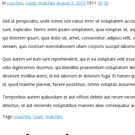
in
couches
,
court
,
matches
August 5, 2015
511
0
0
Sed ut perspiciatis, unde omnis iste natus error sit voluptatem acc
sunt, explicabo. Nemo enim ipsam voluptatem, quia voluptas sit, as
qui dolorem ipsum, quia dolor sit, amet, consectetur, adipisci ve
veniam, quis nostrum exercitationem ullam corporis suscipit labori
Quis autem vel eum iure reprehenderit, qui in ea voluptate velit ess
odio dignissimos ducimus, qui blanditiis praesentium voluptatum delen
deserunt mollitia animi, id est laborum et dolorum fuga. Et harum qu
id, quod maxime placeat, facere possimus, omnis voluptas assumen
Temporibus autem quibusdam et aut officiis debitis aut rerum neces
delectus, ut aut reiciendis voluptatibus maiores alias consequatur au
Tags:
couches
,
court
,
matches