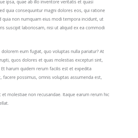
ipsa, quae ab illo inventore veritatis et quasi
 sed quia consequuntur magni dolores eos, qui ratione
 sed quia non numquam eius modi tempora incidunt, ut
 suscipit laboriosam, nisi ut aliquid ex ea commodi
ui dolorem eum fugiat, quo voluptas nulla pariatur? At
upti, quos dolores et quas molestias excepturi sint,
. Et harum quidem rerum facilis est et expedita
at, facere possimus, omnis voluptas assumenda est,
nt et molestiae non recusandae. Itaque earum rerum hic
llat.