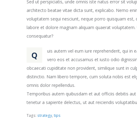
Sed ut perspiciatis, unde omnis iste natus error sit vo
architecto beatae vitae dicta sunt, explicabo. Nemo eni
voluptatem sequi nesciunt, neque porro quisquam est, q
labore et dolore magnam aliquam quaerat voluptatem. U
consequatur?
uis autem vel eum iure reprehenderit, qui in e
Q
vero eos et accusamus et iusto odio dignissim
obcaecati cupiditate non provident, similique sunt in cul
distinctio. Nam libero tempore, cum soluta nobis est e
omnis dolor repellendus.
Temporibus autem quibusdam et aut officiis debitis aut
tenetur a sapiente delectus, ut aut reiciendis voluptati
Tags:
strategy
,
tips