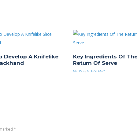
 Develop A Knifelike
Key Ingredients Of Th
Backhand
Return Of Serve
SERVE
,
STRATEGY
 marked *