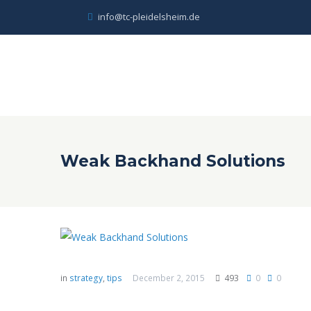
info@tc-pleidelsheim.de
Weak Backhand Solutions
in
strategy
,
tips
December 2, 2015
493
0
0