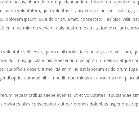
luptatem accusantium doloremque laudantium, totam rem aperiam eaque 
m ipsam voluptatem, quia voluptas sit, aspernatur aut odit aut fugit,
ui dolorem ipsum, quia dolor sit, amet, consectetur, adipisci velit,
t enim ad minima veniam, quis nostrum exercitationem ullam corporis
a voluptate velit esse, quam nihil molestiae consequatur, vel illum, q
os ducimus, qui blanditiis praesentium voluptatum deleniti atque corr
pa, qui officia deserunt mollitia animi, id est laborum et dolorum fuga
ligendi optio, cumque nihil impedit, quo minus id, quod maxime place
 rerum necessitatibus saepe eveniet, ut et voluptates repudiandae si
bus maiores alias consequatur aut perferendis doloribus asperiores repe