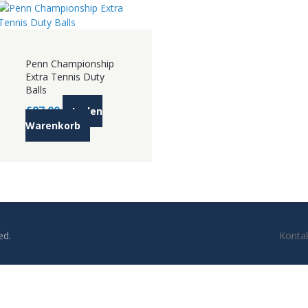
Penn Championship
Extra Tennis Duty
Balls
£
87.00
In den
Warenkorb
ed.
Konta