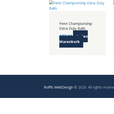
Penn Championship
Extra Duty Balls
£
87.00
In den
Warenkorb
Rolffs WebDesign
© 2026. All rights reserv