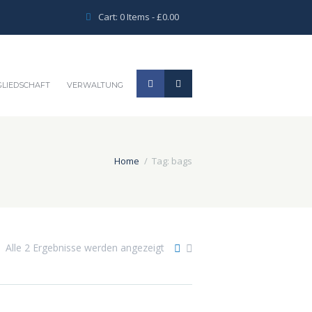
Cart:
0 Items
-
£0.00
GLIEDSCHAFT
VERWALTUNG
Home
Tag: bags
Alle 2 Ergebnisse werden angezeigt