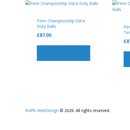
Penn Championship Extra
Duty Balls
Pe
Ten
£
87.00
£
8
In den Warenkorb
Rolffs WebDesign
© 2026. All rights reserved.