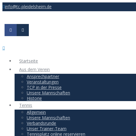
info@tc-pleidelsheim.de
Startseite
Aus dem Verein
Ansprechpartner
Veranstaltungen
TCP in der Presse
Unsere Mannschaften
Historie
Tennis
Allgemein
Unsere Mannschaften
Verbandsrunde
Unser Trainer-Team
Tennisplatz online reservieren