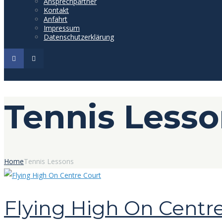
Ansprechpartner
Kontakt
Anfahrt
Impressum
Datenschutzerklärung
Tennis Less
Home
Tennis Lessons
Flying High On Centr