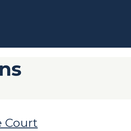
ons
e Court